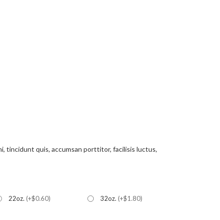
ENGAGEMENTS
CONTACT
, tincidunt quis, accumsan porttitor, facilisis luctus,
22oz.
(+$0.60)
32oz.
(+$1.80)