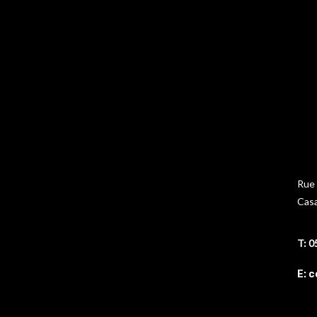
Rue 
Cas
T: 0
E: 